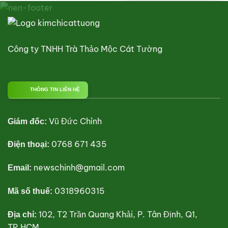
Công ty TNHH Trà Thảo Mộc Cát Tường
THÔNG TIN LIÊN HỆ
Vũ Đức Chỉnh
Giám đốc:
0768 671 435
Điện thoại:
newschinh@gmail.com
Email:
0318960315
Mã số thuế:
102, T2 Trần Quang Khải, P. Tân Định, Q1,
Địa chỉ:
TP.HCM