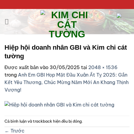
Bỏ
K
qua
nội
dung
Hiệp hội doanh nhân GBI và Kim chi cát
tường
Được xuất bản vào
30/05/2025
tại
2048 × 1536
trong
Anh Em GBI Họp Mặt Đầu Xuân Ất Tỵ 2025: Gắn
Kết Yêu Thương, Chúc Mừng Năm Mới An Khang Thịnh
Vượng!
Cả bình luận và trackback hiện đều bị đóng.
←
Trước