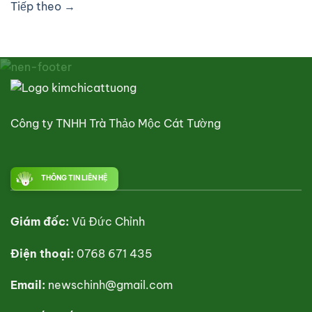
Tiếp theo
→
Công ty TNHH Trà Thảo Mộc Cát Tường
THÔNG TIN LIÊN HỆ
Giám đốc:
Vũ Đức Chỉnh
Điện thoại:
0768 671 435
Email:
newschinh@gmail.com