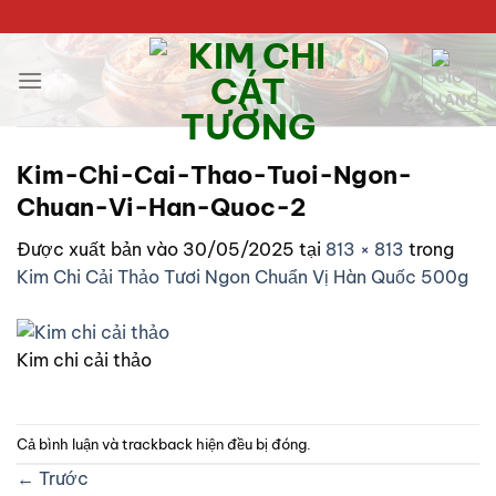
Bỏ
qua
nội
dung
Kim-Chi-Cai-Thao-Tuoi-Ngon-
Chuan-Vi-Han-Quoc-2
Được xuất bản vào
30/05/2025
tại
813 × 813
trong
Kim Chi Cải Thảo Tươi Ngon Chuẩn Vị Hàn Quốc 500g
Kim chi cải thảo
Cả bình luận và trackback hiện đều bị đóng.
←
Trước